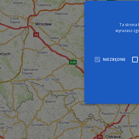
Ta strona 
wyrażasz zgo
NIEZBĘDNE
Nie
Niezbędne pliki cookie umo
zarządzanie kontem. Bez n