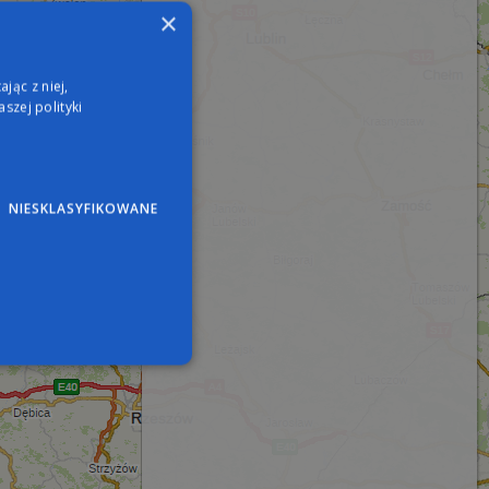
×
jąc z niej,
szej polityki
NIESKLASYFIKOWANE
wane
nie użytkownika i