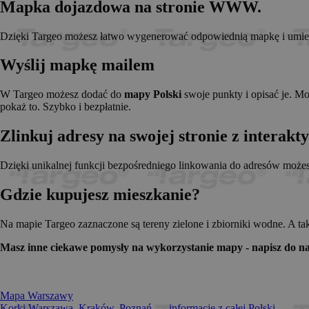
Mapka dojazdowa na stronie WWW.
_pk_id.1.c431
www.t
anj
Xandr 
.adnx
Dzięki Targeo możesz łatwo wygenerować odpowiednią mapkę i umieści
__gads
Googl
.targe
Wyślij mapkę mailem
_pk_ses.1.c431
www.t
OABLOCK
Pres
Srl
W Targeo możesz dodać do
mapy Polski
swoje punkty i opisać je. M
news.
pokaż to. Szybko i bezpłatnie.
_OACAP[2492]
news.
Zlinkuj adresy na swojej stronie z interak
IDE
Googl
.doubl
Dzięki unikalnej funkcji bezpośredniego linkowania do adresów może
Gdzie kupujesz mieszkanie?
CMPS
Casal
.casa
APC
.doubl
Na mapie Targeo zaznaczone są tereny zielone i zbiorniki wodne. A ta
OACAP
Reviv
Masz inne ciekawe pomysły na wykorzystanie mapy - napisz do na
and S
news.
Gdynp
Gemi
.hit.g
Mapa Warszawy
Korki Warszawa, Kraków, Poznań... - informacje z całej Polski