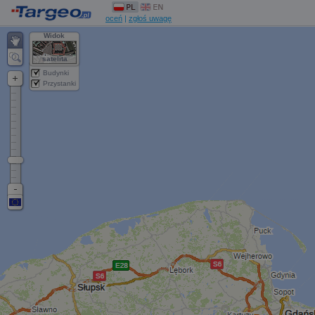
oceń
|
zgłoś uwagę
Widok
satelita
Budynki
Przystanki