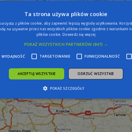
Ta strona używa plików cookie
korzysta z plików cookie, aby zapewnić lepszą wygodę użytkowania. Korzysta
dę na używanie przez nas wszystkich plików cookie zgodnie z warunkami na
plików cookie.
Dowiedz się więcej
POKAŻ WSZYSTKICH PARTNERÓW
(847) →
WYDAJNOŚĆ
TARGETOWANIE
FUNKCJONALNOŚĆ
AKCEPTUJ WSZYSTKIE
ODRZUĆ WSZYSTKIE
POKAŻ SZCZEGÓŁY
zbędne
Wydajność
Targetowanie
Funkcjonalność
Niesklasyfiko
żliwiają korzystanie z podstawowych funkcji strony internetowej, takich jak logowa
iezbędnych plików cookie nie można prawidłowo korzystać ze strony internetowej.